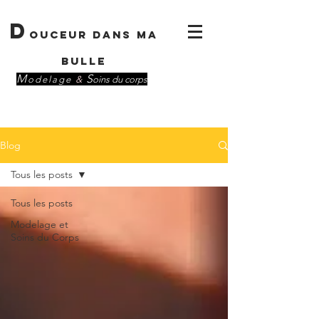
D
OUCEUR DANS MA
BULLE
M
S
odelage
&
oins du corps
Blog
Tous les posts
Tous les posts
Modelage et
Soins du Corps